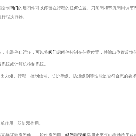
装控制
阀门
的启闭件可以停留在行程的任何位置。刀闸阀和节流阀用调节
直行程执行器。
；
，电装停止运转，可以将
阀门
启闭件控制在任意位置，并输出位置反馈
系统或计算机控制系统。
输出力矩、行程、控制信号、防护等级、防爆级别等性能是否符合您的要
。
。
单作用、双缸双作用。
装直接驱动启闭件，一般作启闭用。
蝶阀
和
球阀
采用水平气缸推动拨叉或