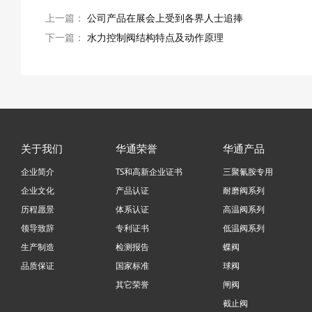
上一篇：
公司产品在展会上受到各界人士追捧
下一篇：
水力控制阀结构特点及动作原理
关于我们
华通荣誉
华通产品
企业简介
TS和高新企业证书
三聚氰胺专用
企业文化
产品认证
耐磨阀系列
历程愿景
体系认证
高温阀系列
领导致辞
专利证书
低温阀系列
生产制造
检测报告
蝶阀
品质保证
国家标准
球阀
其它荣誉
闸阀
截止阀