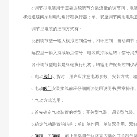
c.调节型电装用于需要连续调节介质流量的调节阀，电
和烟道蝶阀采用电动角行程执行器；单、双座调节阀用电动
调节型电装的控制方式有：
比例调节型一输入模拟控制信号，闭环控制，自动调节
远控型一输入持续触点信号，电装就持续运转；信号消失
各种调节型电装是终端执行机构，均需用户配备控制仪表
d.电动
阀门
订货时，用户应注意电源参数、安装方式、
e.电动
阀门
安装接线前应仔细阅读使用说明书,照章操作
4.气动方式选用：
a.首先确定气动装置的类型：开关型气装、调节型气装
b.确定气动装置的结构：单缸单作用、单缸双作用、双缸
c.
闸阀
、刀
闸阀
、截止阀采用气缸竖直安装的开关型气