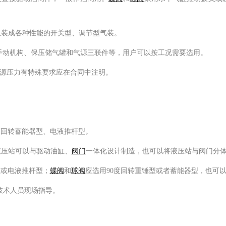
装成各种性能的开关型、调节型气装。
动机构、保压储气罐和气源三联件等，用户可以按工况需要选用。
户对气源压力有特殊要求应在合同中注明。
。
度回转蓄能器型、电液推杆型。
压站可以与驱动油缸、
阀门
一体化设计制造，也可以将液压站与阀门分
型或电液推杆型；
蝶阀
和
球阀
应选用90度回转重锤型或者蓄能器型，也可
技术人员现场指导。