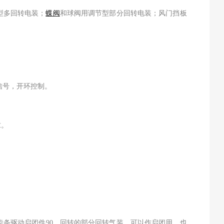
型多回转电装；
蝶阀
和球阀用调节型部分回转电装；风门挡板
信号，开环控制。
求。
齿条驱动启闭件90。回转的部分回转气装，可以作启闭用，也