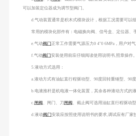
可以加装定位器成为调节型阀门。
d.气动装置通常是积木式模块设计，根据工况需要可以组
常用的模块化部件有：电磁换向阀、信号盒、定位器、手
e.气动
阀门
正常工作需要气源压力0 4"0 6MPa，用
f.气动
阀门
安装使用前应仔细阅读使用说明书,照章操作
5.液动方式选用：
a.液动方式有油缸直行程驱动型、90度回转重锤型、90
b.电液推杆是机电液一体化装置，其余各种液动方式的液
c.
闸阀
、闸门、刀
闸阀
、截止阀可选用油缸直行程驱动
d.液动
阀门
安装应按照使用说明书的要求,调试应有厂家