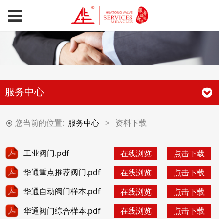
服务中心
您当前的位置:
服务中心
>
资料下载
工业阀门.pdf
在线浏览
点击下载
华通重点推荐阀门.pdf
在线浏览
点击下载
华通自动阀门样本.pdf
在线浏览
点击下载
华通阀门综合样本.pdf
在线浏览
点击下载