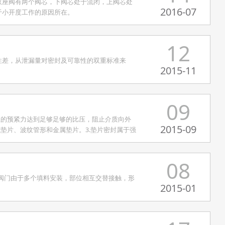
双座阀有两个阀芯，下阀芯处于流闭，上阀芯处
2016-07
于小开度工作的原因所在。
12
性差，从泄漏量对密封及可靠性的双重标准来
2015-11
09
生的预紧力达到足够足够的比压，阻止介质向外
2015-09
垫片、波纹管形和金属垫片。3.垫片密封属于强
08
，阀门由于多个填料安装，部位相互交替接触，形
2015-01