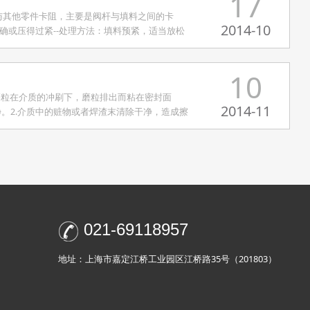
17
与其他零件卡阻，主要是阀杆与填料之间的卡
2014-10
正确或压得过紧--处理方法：填料预紧，适当放松
10
磨粒在介质的冲刷下，磨粒排出而粘在密封面
2014-11
净。2.介质中的赃物或者焊渣末清除干净，造成擦
021-69118957
地址：上海市嘉定江桥工业园区江桥路35号（201803）