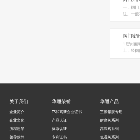
一．阀门
阻。一般
填料。
阀门密
1.密封
上，经阀
伤。
关于我们
华通荣誉
华通产品
企业简介
TS和高新企业证书
三聚氰胺专用
企业文化
产品认证
耐磨阀系列
历程愿景
体系认证
高温阀系列
领导致辞
专利证书
低温阀系列