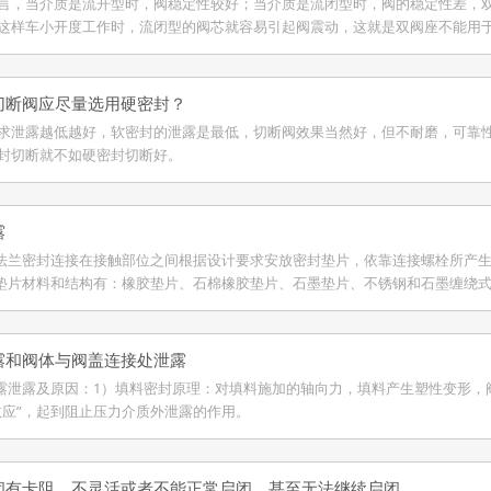
言，当介质是流开型时，阀稳定性较好；当介质是流闭型时，阀的稳定性差，
这样车小开度工作时，流闭型的阀芯就容易引起阀震动，这就是双阀座不能用
切断阀应尽量选用硬密封？
求泄露越低越好，软密封的泄露是最低，切断阀效果当然好，但不耐磨，可靠
封切断就不如硬密封切断好。
露
的法兰密封连接在接触部位之间根据设计要求安放密封垫片，依靠连接螺栓所产
.垫片材料和结构有：橡胶垫片、石棉橡胶垫片、石墨垫片、不锈钢和石墨缠绕式
露和阀体与阀盖连接处泄露
泄露泄露及原因：1）填料密封原理：对填料施加的轴向力，填料产生塑性变形
效应”，起到阻止压力介质外泄露的作用。
闭有卡阻、不灵活或者不能正常启闭，甚至无法继续启闭