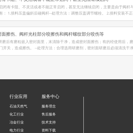
启闭有卡阻、不灵活或者不能正常启闭，甚至无法继续启闭，主要是由于阀杆
有： 1.填料压盖偏斜后碰阀杆--处理方法：调整压盖调节螺栓。 2.填料安装不
封面擦伤、阀杆光柱部分咬擦伤和阀杆螺纹部分咬伤等
面研磨后有磨粒嵌入密封面里，末清除干净，造成密封面擦伤；有的经使用后，
门开关，造成擦伤。 --处理方法：合理选用研磨剂，密封面研磨后必须清洗干
行业应用
服务中心
石油天然气
服务理念
化工行业
售后服务
冶金行业
技术支持
电力行业
资料下载