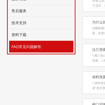
对单芯而
于流开，
售后服务
为什么
技术支持
切断阀要
看，软密
资料下载
FAQ常见问题解答
法兰泄
1.阀门
泄露。2
制密封。
填料泄
1.填料
成“迷宫
阀门启