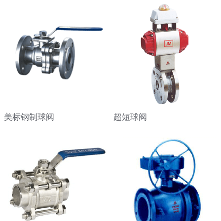
美标钢制球阀
超短球阀