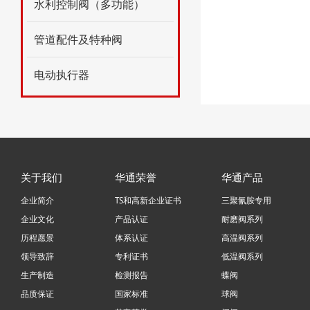
水利控制阀（多功能）
管道配件及特种阀
电动执行器
关于我们
华通荣誉
华通产品
企业简介
TS和高新企业证书
三聚氰胺专用
企业文化
产品认证
耐磨阀系列
历程愿景
体系认证
高温阀系列
领导致辞
专利证书
低温阀系列
生产制造
检测报告
蝶阀
品质保证
国家标准
球阀