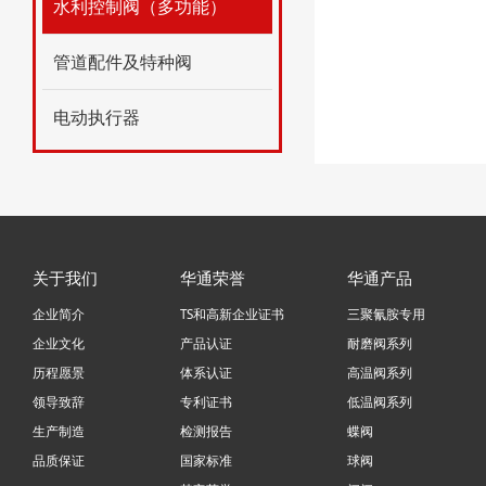
水利控制阀（多功能）
管道配件及特种阀
电动执行器
关于我们
华通荣誉
华通产品
企业简介
TS和高新企业证书
三聚氰胺专用
企业文化
产品认证
耐磨阀系列
历程愿景
体系认证
高温阀系列
领导致辞
专利证书
低温阀系列
生产制造
检测报告
蝶阀
品质保证
国家标准
球阀