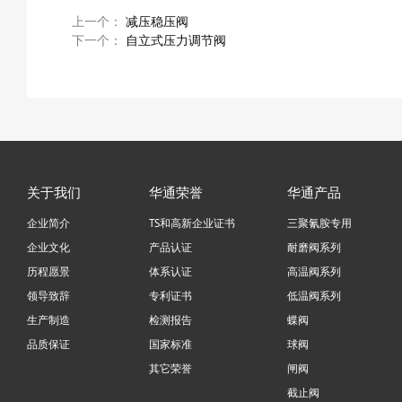
上一个：
减压稳压阀
下一个：
自立式压力调节阀
关于我们
华通荣誉
华通产品
企业简介
TS和高新企业证书
三聚氰胺专用
企业文化
产品认证
耐磨阀系列
历程愿景
体系认证
高温阀系列
领导致辞
专利证书
低温阀系列
生产制造
检测报告
蝶阀
品质保证
国家标准
球阀
其它荣誉
闸阀
截止阀