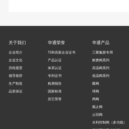
关于我们
华通荣誉
华通产品
企业简介
TS和高新企业证书
三聚氰胺专用
企业文化
产品认证
耐磨阀系列
历程愿景
体系认证
高温阀系列
领导致辞
专利证书
低温阀系列
生产制造
检测报告
蝶阀
品质保证
国家标准
球阀
其它荣誉
闸阀
截止阀
止回阀
水利控制阀（多功能）